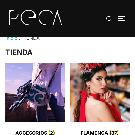
Saltar
al
Buscar:
ALTE
contenido
Inicio
/ TIENDA
TIENDA
ACCESORIOS
(2)
FLAMENCA
(37)