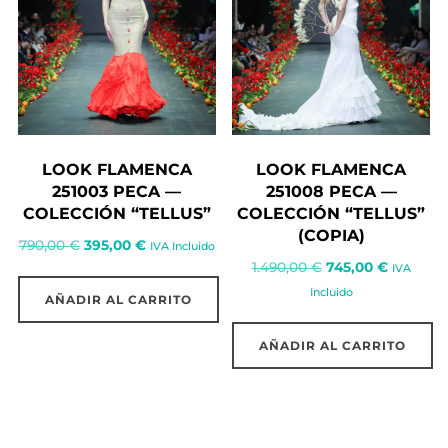
LOOK FLAMENCA
LOOK FLAMENCA
251003 PECA —
251008 PECA —
COLECCIÓN “TELLUS”
COLECCIÓN “TELLUS”
(COPIA)
El
El
790,00
€
395,00
€
IVA Incluido
El
El
1.490,00
€
745,00
€
precio
precio
IVA
precio
precio
original
actual
Incluido
AÑADIR AL CARRITO
original
actual
era:
es:
era:
es:
790,00 €.
395,00 €.
AÑADIR AL CARRITO
1.490,00 €.
745,00 €