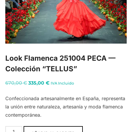
Look Flamenca 251004 PECA —
Colección “TELLUS”
El
El
670,00
€
335,00
€
IVA Incluido
precio
precio
Confeccionada artesanalmente en España, representa
original
actual
la unión entre naturaleza, artesanía y moda flamenca
era:
es:
contemporánea.
670,00 €.
335,00 €.
Look