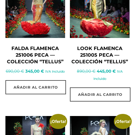
FALDA FLAMENCA
LOOK FLAMENCA
251006 PECA —
251005 PECA —
COLECCIÓN “TELLUS”
COLECCIÓN “TELLUS”
El
El
El
El
690,00
€
345,00
€
890,00
€
445,00
€
IVA Incluido
IVA
precio
precio
precio
precio
Incluido
original
actual
original
actual
AÑADIR AL CARRITO
era:
es:
era:
es:
AÑADIR AL CARRITO
690,00 €.
345,00 €.
890,00 €.
445,00 €
¡Oferta!
¡Oferta!